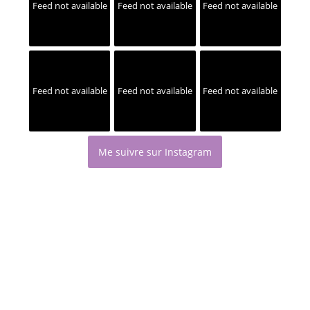
Feed not available
Feed not available
Feed not available
Feed not available
Feed not available
Feed not available
Me suivre sur Instagram
Save
Politique de confidentialité
Mentions légales
Site réalisé par mes soins - Tous droits réservés à Kriszta Doula - ©
2026